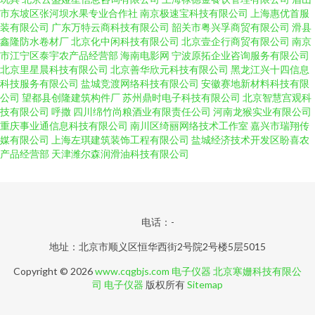
市东坡区张河坝水果专业合作社
南京极速宝科技有限公司
上海惠优首服
装有限公司
广东万特云商科技有限公司
韶关市粤兴孚商贸有限公司
滑县
鑫隆防水卷材厂
北京化中闲科技有限公司
北京壹企行商贸有限公司
南京
市江宁区泰宇农产品经营部
海南电影网
宁波原拓企业咨询服务有限公司
北京里星晨科技有限公司
北京善华欣元科技有限公司
黑龙江兴十四信息
科技服务有限公司
盐城竞渡网络科技有限公司
安徽赛地新材料科技有限
公司
望都县创隆建筑构件厂
苏州鼎时电子科技有限公司
北京智慧宫观科
技有限公司
呼撒
四川绵竹尚粮酒业有限责任公司
河南龙猴实业有限公司
重庆事业通信息科技有限公司
南川区绮丽网络技术工作室
嘉兴市瑞翔传
媒有限公司
上海左琪建筑装饰工程有限公司
盐城经济技术开发区盼喜农
产品经营部
天津潍尔森润滑油科技有限公司
电话：-
地址：北京市顺义区恒华西街2号院2号楼5层5015
Copyright © 2026
www.cqgbjs.com
电子仪器
北京寒姗科技有限公
司
电子仪器
版权所有
Sitemap