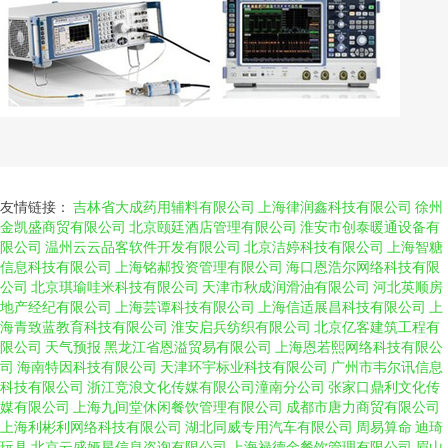
友情链接：
吉林省大成药用辅料有限公司
上海律润鑫科技有限公司
徐州
金凯盛商贸有限公司
北京颐廷酒店管理有限公司
淮安市创泰暖通设备有
限公司
温州云云品客软件开发有限公司
北京洁婷科技有限公司
上海智糖
信息科技有限公司
上海铭郝投资管理有限公司
海口恩浩尔网络科技有限
公司
北京琪瑜哇米科技有限公司
天津市秋成润滑油有限公司
河北英顺房
地产经纪有限公司
上海芸谭科技有限公司
上海信适展昌科技有限公司
上
海青致蓝教育科技有限公司
淮安启兵纺织有限公司
北京亿客建筑工程有
限公司
天气预报
黑龙江省恩溢贸易有限公司
上海恩若熙网络科技有限公
司
海南特因科技有限公司
天津环宇标业科技有限公司
广州市韦尔讯信息
科技有限公司
浙江竞浪文化传媒有限公司潼南分公司
张家口鼎利文化传
媒有限公司
上海九间堂休闲餐饮管理有限公司
成都市唐力商贸有限公司
上海利彬利网络科技有限公司
湖北同威专用汽车有限公司
周易算命
迪琦
玩具
北京云盛娅星信息咨询有限公司
上海禄德金餐饮管理有限公司
眉山